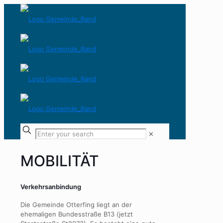
✕
MOBILITÄT
Verkehrsanbindung
Die Gemeinde Otterfing liegt an der
ehemaligen Bundesstraße B13 (jetzt